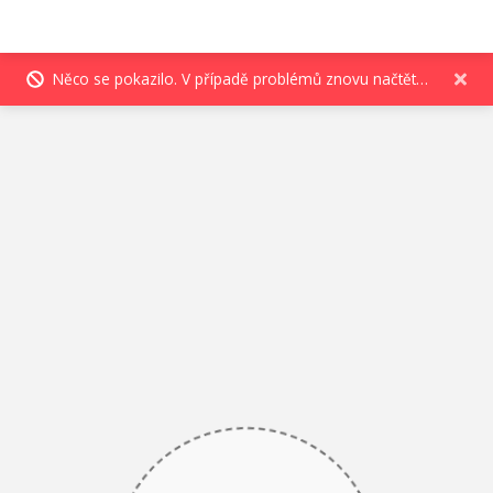
Něco se pokazilo. V případě problémů znovu načtěte stránku.