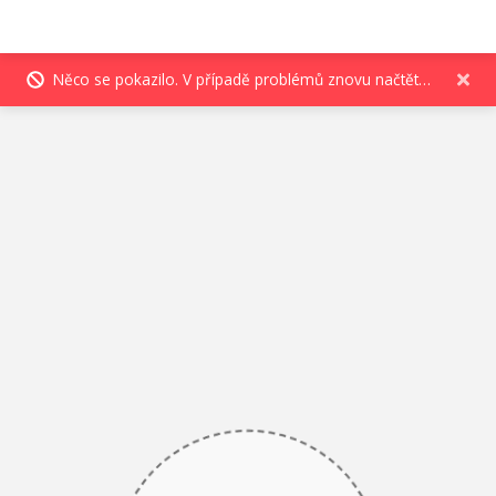
Něco se pokazilo. V případě problémů znovu načtěte stránku.