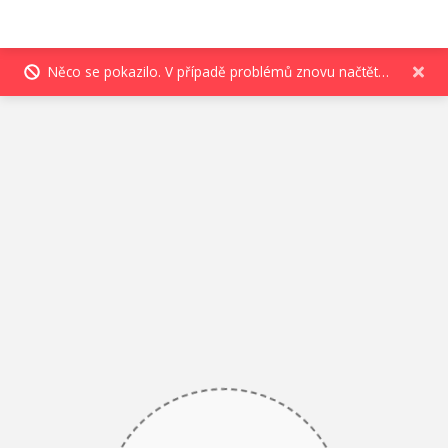
Něco se pokazilo. V případě problémů znovu načtěte stránku.